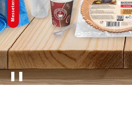
Messetermine
❚❚