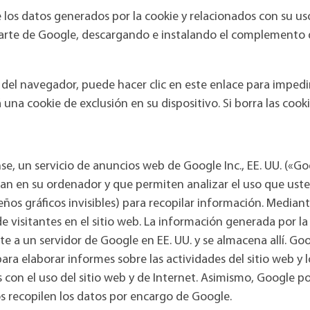
os datos generados por la cookie y relacionados con su uso d
arte de Google, descargando e instalando el complemento de
l navegador, puede hacer clic en este enlace para impedir 
 una cookie de exclusión en su dispositivo. Si borra las cooki
nse, un servicio de anuncios web de Google Inc., EE. UU. («
an en su ordenador y que permiten analizar el uso que usted
s gráficos invisibles) para recopilar información. Mediante 
 de visitantes en el sitio web. La información generada por la
ite a un servidor de Google en EE. UU. y se almacena allí. Go
ara elaborar informes sobre las actividades del sitio web y l
s con el uso del sitio web y de Internet. Asimismo, Google p
os recopilen los datos por encargo de Google.