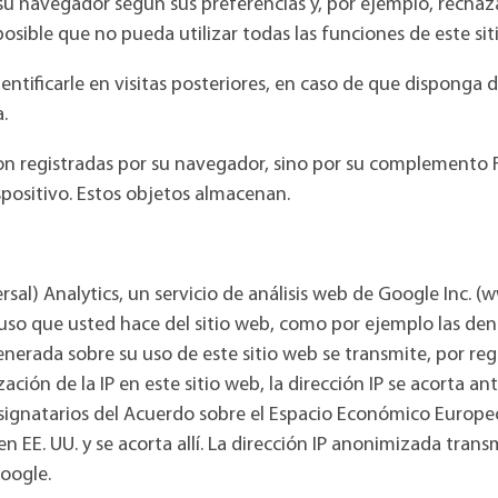
 su navegador según sus preferencias y, por ejemplo, rechaza
osible que no pueda utilizar todas las funciones de este sit
entificarle en visitas posteriores, en caso de que disponga 
.
o son registradas por su navegador, sino por su complement
positivo. Estos objetos almacenan.
ersal) Analytics, un servicio de análisis web de Google Inc. 
uso que usted hace del sitio web, como por ejemplo las de
erada sobre su uso de este sitio web se transmite, por regl
ización de la IP en este sitio web, la dirección IP se acorta 
ignatarios del Acuerdo sobre el Espacio Económico Europeo.
n EE. UU. y se acorta allí. La dirección IP anonimizada tran
oogle.