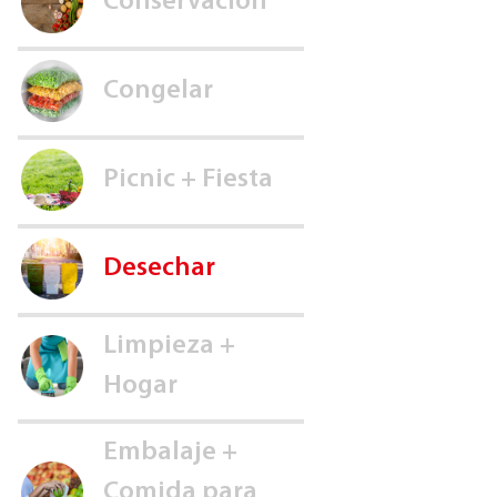
Conservación
Congelar
Picnic + Fiesta
Desechar
Limpieza +
Hogar
Embalaje +
Comida para